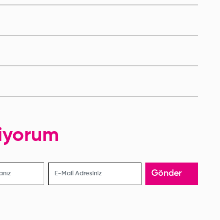
st Oparatif Meme
Göğüs Destek Bandı
evizyon Korsesi
niyorum
Gönder