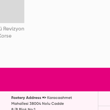
ü Revizyon
Belden Dizaltı Revizyon
Be
Korse
Sonrası Korse
Revi
Factory Address =>
Karacaahmet
Mahallesi 38004 Nolu Cadde
8/B Blok No:1