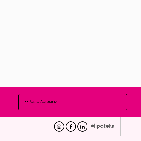
lden Ayakbileği
Jinekomasti Korsesi
zyon Sonrası Korse
(Kısa)
#lipoteks