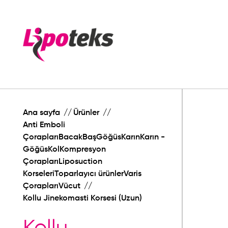
Ana sayfa
Ürünler
Anti Emboli
ÇoraplarıBacakBaşGöğüsKarınKarın -
GöğüsKolKompresyon
ÇoraplarıLiposuction
KorseleriToparlayıcı ürünlerVaris
ÇoraplarıVücut
Kollu Jinekomasti Korsesi (Uzun)