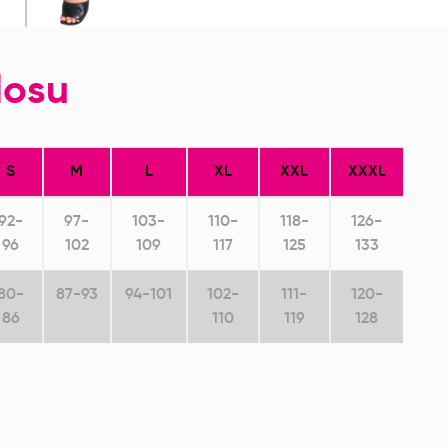
losu
S
M
L
XL
XXL
XXXL
92-
97-
103-
110-
118-
126-
96
102
109
117
125
133
80-
87-93
94-101
102-
111-
120-
86
110
119
128