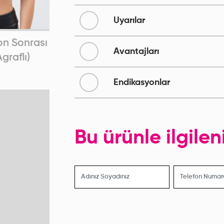
Uyarılar
n Sonrası
Meme Revizyon Sonrası
Po
Avantajları
graflı)
Südyeni (Fermuarlı)
R
Endikasyonlar
Bu ürünle ilgile