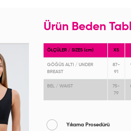
Ürün Beden Tab
ÖLÇÜLER / SIZES (cm)
XS
GÖĞÜS ALTI / UNDER
87-
BREAST
91
BEL / WAIST
75-
79
Yıkama Prosedürü