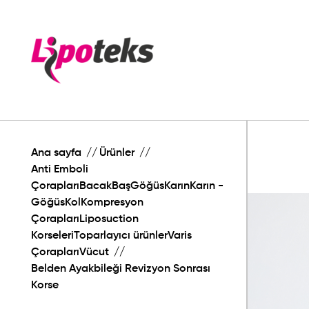
Ana sayfa
Ürünler
Anti Emboli
ÇoraplarıBacakBaşGöğüsKarınKarın -
GöğüsKolKompresyon
ÇoraplarıLiposuction
KorseleriToparlayıcı ürünlerVaris
ÇoraplarıVücut
Belden Ayakbileği Revizyon Sonrası
Korse