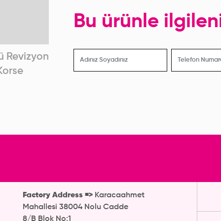
Bu ürünle ilgile
ü Revizyon
Belden Dizaltı Revizyon
Jin
Korse
Sonrası Korse
Factory Address =>
Karacaahmet
Mahallesi 38004 Nolu Cadde
8/B Blok No:1