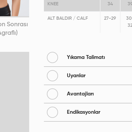
KNEE
34
3
ALT BALDIR / CALF
27-29
30
n Sonrası
Meme Revizyon Sonrası
Po
3
graflı)
Südyeni (Fermuarlı)
R
Yıkama Talimatı
Uyarılar
Avantajları
Endikasyonlar