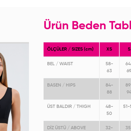
Ürün Beden Tab
ÖLÇÜLER / SIZES (cm)
XS
S
BEL / WAIST
58-
64
63
6
BASEN / HIPS
84-
89
88
9
ÜST BALDIR / THIGH
48-
51-
50
DİZ ÜSTÜ / ABOVE
32-
35