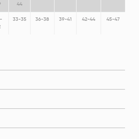
9
44
-
33-35
36-38
39-41
42-44
45-47
st Oparatif Meme
Göğüs Destek Bandı
2
evizyon Korsesi