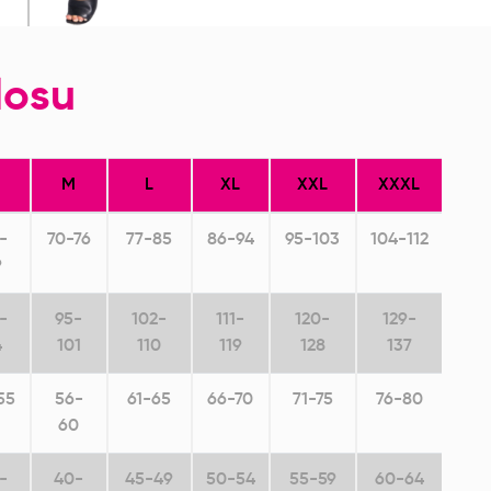
losu
M
L
XL
XXL
XXXL
-
70-76
77-85
86-94
95-103
104-112
9
-
95-
102-
111-
120-
129-
4
101
110
119
128
137
55
56-
61-65
66-70
71-75
76-80
60
-
40-
45-49
50-54
55-59
60-64