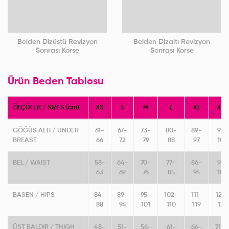
Belden Dizüstü Revizyon
Belden Dizaltı Revizyon
Sonrası Korse
Sonrası Korse
Ürün Beden Tablosu
ÖLÇÜLER / SIZES (cm)
XS
S
M
L
XL
XXL
GÖĞÜS ALTI / UNDER
61-
67-
73-
80-
89-
98-
BREAST
66
72
79
88
97
106
BEL / WAIST
58-
64-
70-
77-
86-
95-
63
69
76
85
94
103
BASEN / HIPS
84-
89-
95-
102-
111-
120
88
94
101
110
119
128
ÜST BALDIR / THIGH
48-
51-
56-
61-
66-
71-7