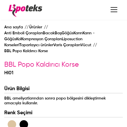
Ana sayfa
Ürünler
Anti Emboli ÇoraplarıBacakBaşGöğüsKarınKarın -
GöğüsKolKompresyon ÇoraplarıLiposuction
KorseleriToparlayıcı ürünlerVaris ÇoraplarıVücut
BBL Popo Kaldırıcı Korse
BBL Popo Kaldırıcı Korse
HI01
Ürün Bilgisi
BBL ameliyatlarından sonra popo bölgesini dikleştirmek
ANA SAYFA
amacıyla kullanılır.
Renk Seçimi
KURUMSAL