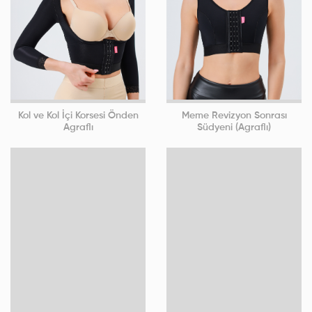
Kol ve Kol İçi Korsesi Önden
Meme Revizyon Sonrası
Agraflı
Südyeni (Agraflı)