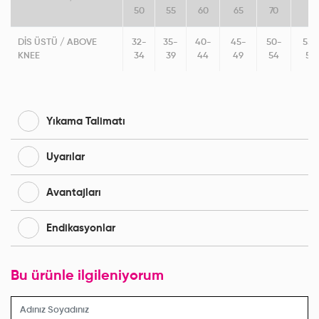
50
55
60
65
70
DİS ÜSTÜ / ABOVE
32-
35-
40-
45-
50-
55-
KNEE
34
39
44
49
54
59
Yıkama Talimatı
Uyarılar
Avantajları
Endikasyonlar
Bu ürünle ilgileniyorum