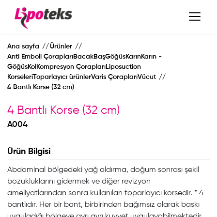
Ana sayfa
Ürünler
Anti Emboli ÇoraplarıBacakBaşGöğüsKarınKarın -
GöğüsKolKompresyon ÇoraplarıLiposuction
KorseleriToparlayıcı ürünlerVaris ÇoraplarıVücut
4 Bantlı Korse (32 cm)
4 Bantlı Korse (32 cm)
A004
Ürün Bilgisi
Abdominal bölgedeki yağ aldırma, doğum sonrası şekil
ANA SAYFA
bozukluklarını gidermek ve diğer revizyon
ameliyatlarından sonra kullanılan toparlayıcı korsedir. * 4
KURUMSAL
bantlıdır. Her bir bant, birbirinden bağımsız olarak baskı
uyguladığı bölgeye ayrı ayrı kuvvet uygulayabilmektedir.