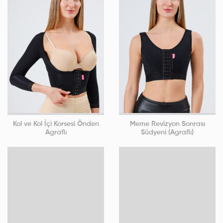
Kol ve Kol İçi Korsesi Önden
Meme Revizyon Sonrası
Agraflı
Südyeni (Agraflı)